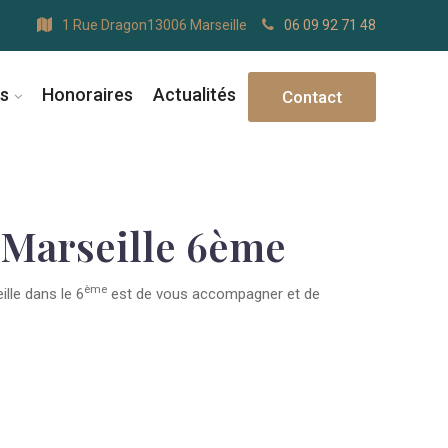
1 Rue Dragon13006 Marseille
06 09 92 71 48
s
Honoraires
Actualités
Contact
 Marseille 6ème
ème
lle dans le 6
est de vous accompagner et de