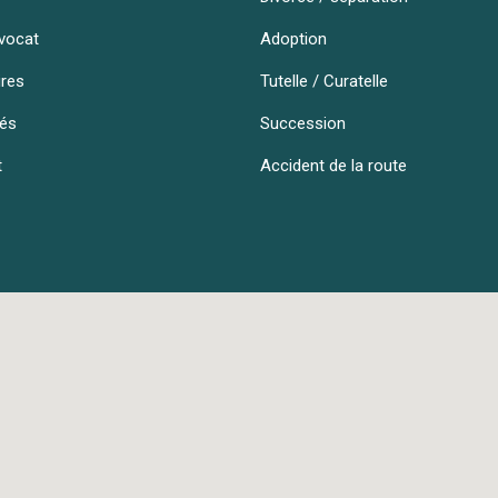
vocat
Adoption
ires
Tutelle / Curatelle
tés
Succession
t
Accident de la route