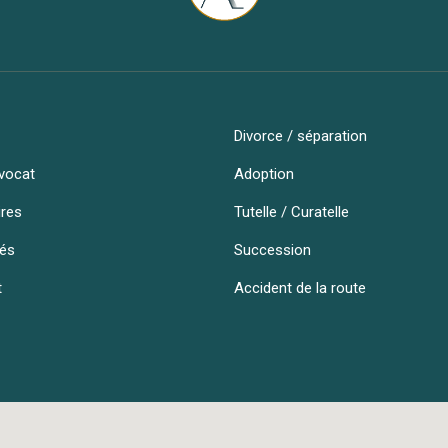
Divorce / séparation
vocat
Adoption
ires
Tutelle / Curatelle
tés
Succession
t
Accident de la route