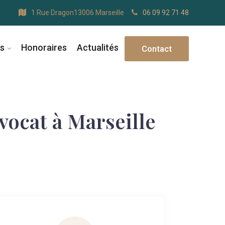
1 Rue Dragon13006 Marseille
06 09 92 71 48
s
Honoraires
Actualités
Contact
ocat à Marseille