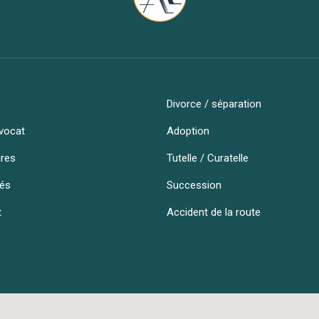
Divorce / séparation
vocat
Adoption
ires
Tutelle / Curatelle
tés
Succession
t
Accident de la route