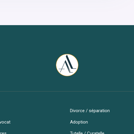
Divorce / séparation
vocat
Adoption
ires
Tutelle / Curatelle